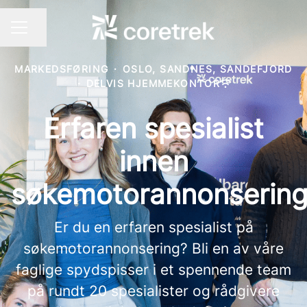
Del siden
KARRIEREMENY
MARKEDSFØRING
·
OSLO, SANDNES, SANDEFJORD
·
DELVIS HJEMMEKONTOR
Erfaren spesialist
innen
søkemotorannonserin
Er du en erfaren spesialist på
søkemotorannonsering? Bli en av våre
faglige spydspisser i et spennende team
på rundt 20 spesialister og rådgivere